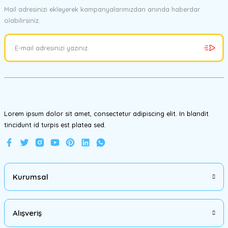
Mail adresinizi ekleyerek kampanyalarımızdan anında haberdar
olabilirsiniz.
Ürün resmi kalitesiz, bozuk veya görüntülenemiyor.
Ürün açıklamasında eksik bilgiler bulunuyor.
Ürün bilgilerinde hatalar bulunuyor.
Ürün fiyatı diğer sitelerden daha pahalı.
Bu ürüne benzer farklı alternatifler olmalı.
Lorem ipsum dolor sit amet, consectetur adipiscing elit. In blandit
tincidunt id turpis est platea sed.
Gönder
Kurumsal
Alışveriş