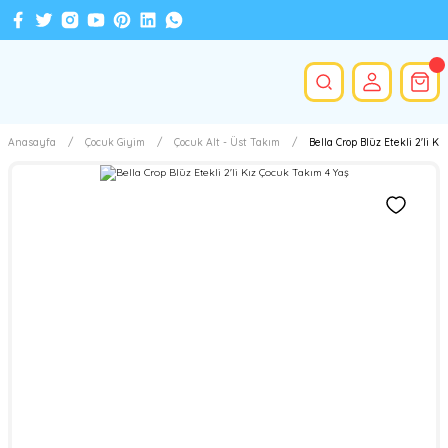
Anasayfa
Çocuk Giyim
Çocuk Alt - Üst Takım
Bella Crop Blüz Etekli 2'li K