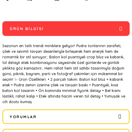
ÜRÜN BILGISI
Sezonun en tatlı trendi miniklere geliyor! Pudra tonlarının zarafeti,
çilek ve sevimli tavşan desenleriyle birleşerek hem enerjik hem de
romantik bir stil sunuyor.; Balon kol puantiyeli crop bluz ve kabarık,
tül detaylı etek kombinasyonu sayesinde özel günlerde ve günlük
şıklıkta göz kamaştırır.; Hem rahat hem stil sahibi tasarımıyla doğum
günü, piknik, bayram, parti ve fotoğraf çekimleri için mükemmel bir
seçim! ✨ Ürün Özellikleri: • 2 parçalı takım: Balon kol bluz + kabarık
etek • Pudra zemin üzerine çilek ve tavşan baskı • Puantiyeli, kısa
balon kol tasarım • Ön kısmında minimal fiyonk detayı • Bel kısmı
lastikli, rahat kalıp • Etek altında hacim veren tül detay • Yumuşak ve
cilt dostu kumaş
YORUMLAR