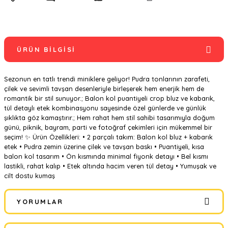
ÜRÜN BILGISI
Sezonun en tatlı trendi miniklere geliyor! Pudra tonlarının zarafeti,
çilek ve sevimli tavşan desenleriyle birleşerek hem enerjik hem de
romantik bir stil sunuyor.; Balon kol puantiyeli crop bluz ve kabarık,
tül detaylı etek kombinasyonu sayesinde özel günlerde ve günlük
şıklıkta göz kamaştırır.; Hem rahat hem stil sahibi tasarımıyla doğum
günü, piknik, bayram, parti ve fotoğraf çekimleri için mükemmel bir
seçim! ✨ Ürün Özellikleri: • 2 parçalı takım: Balon kol bluz + kabarık
etek • Pudra zemin üzerine çilek ve tavşan baskı • Puantiyeli, kısa
balon kol tasarım • Ön kısmında minimal fiyonk detayı • Bel kısmı
lastikli, rahat kalıp • Etek altında hacim veren tül detay • Yumuşak ve
cilt dostu kumaş
YORUMLAR