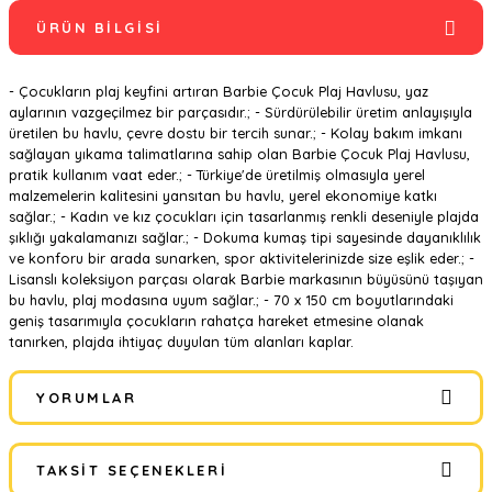
ÜRÜN BILGISI
- Çocukların plaj keyfini artıran Barbie Çocuk Plaj Havlusu, yaz
aylarının vazgeçilmez bir parçasıdır.; - Sürdürülebilir üretim anlayışıyla
üretilen bu havlu, çevre dostu bir tercih sunar.; - Kolay bakım imkanı
sağlayan yıkama talimatlarına sahip olan Barbie Çocuk Plaj Havlusu,
pratik kullanım vaat eder.; - Türkiye'de üretilmiş olmasıyla yerel
malzemelerin kalitesini yansıtan bu havlu, yerel ekonomiye katkı
sağlar.; - Kadın ve kız çocukları için tasarlanmış renkli deseniyle plajda
şıklığı yakalamanızı sağlar.; - Dokuma kumaş tipi sayesinde dayanıklılık
ve konforu bir arada sunarken, spor aktivitelerinizde size eşlik eder.; -
Lisanslı koleksiyon parçası olarak Barbie markasının büyüsünü taşıyan
bu havlu, plaj modasına uyum sağlar.; - 70 x 150 cm boyutlarındaki
geniş tasarımıyla çocukların rahatça hareket etmesine olanak
tanırken, plajda ihtiyaç duyulan tüm alanları kaplar.
YORUMLAR
TAKSIT SEÇENEKLERI