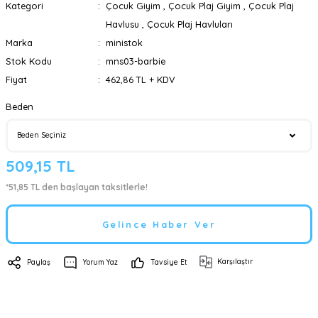
Kategori
Çocuk Giyim
,
Çocuk Plaj Giyim
,
Çocuk Plaj
Havlusu
,
Çocuk Plaj Havluları
Marka
ministok
Stok Kodu
mns03-barbie
Fiyat
462,86 TL + KDV
Beden
509,15 TL
*51,85 TL den başlayan taksitlerle!
Gelince Haber Ver
Karşılaştır
Paylaş
Yorum Yaz
Tavsiye Et