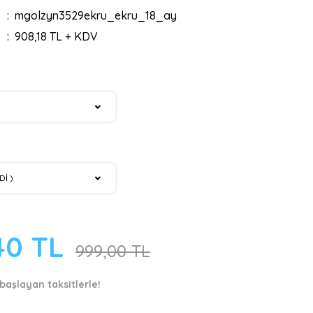
mgolzyn3529ekru_ekru_18_ay
908,18 TL + KDV
40 TL
999,00 TL
başlayan taksitlerle!