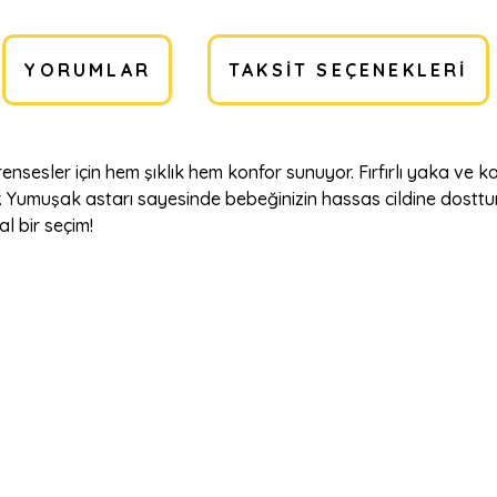
YORUMLAR
TAKSIT SEÇENEKLERI
nsesler için hem şıklık hem konfor sunuyor. Fırfırlı yaka ve ka
or. Yumuşak astarı sayesinde bebeğinizin hassas cildine dosttu
l bir seçim!