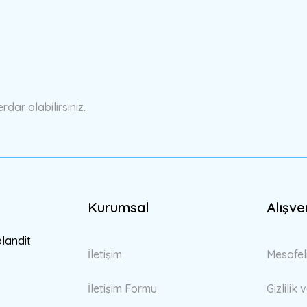
a yetersiz gördüğünüz noktaları öneri formunu kullanarak tarafımıza ilete
Bu ürüne ilk yorumu siz yapın!
Yorum Yaz
ar olabilirsiniz.
Kurumsal
Alışve
Gönder
blandit
İletişim
Mesafel
İletişim Formu
Gizlilik