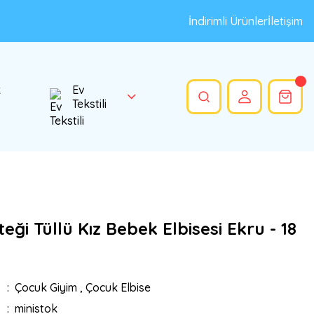
İndirimli Ürünler
İletişim
k
Ev
Tekstili
eği Tüllü Kız Bebek Elbisesi Ekru - 18
Çocuk Giyim
,
Çocuk Elbise
ministok