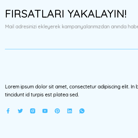
Ürün resmi kalitesiz, bozuk veya görüntülenemiyor.
FIRSATLARI YAKALAYIN!
Ürün açıklamasında eksik bilgiler bulunuyor.
Ürün bilgilerinde hatalar bulunuyor.
Mail adresinizi ekleyerek kampanyalarımızdan anında haberd
Ürün fiyatı diğer sitelerden daha pahalı.
Bu ürüne benzer farklı alternatifler olmalı.
Lorem ipsum dolor sit amet, consectetur adipiscing elit. In 
tincidunt id turpis est platea sed.