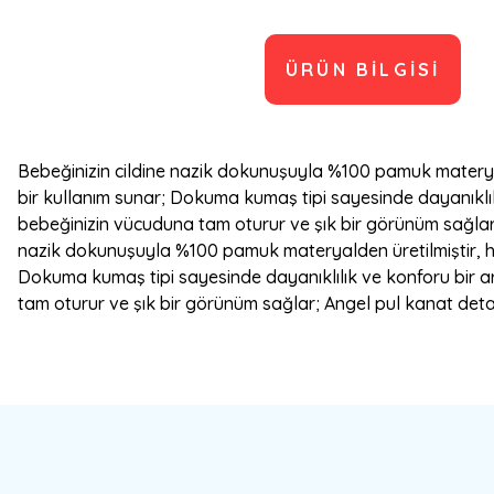
ÜRÜN BILGISI
Bebeğinizin cildine nazik dokunuşuyla %100 pamuk materyalde
bir kullanım sunar; Dokuma kumaş tipi sayesinde dayanıklılık
bebeğinizin vücuduna tam oturur ve şık bir görünüm sağlar; 
nazik dokunuşuyla %100 pamuk materyalden üretilmiştir, hass
Dokuma kumaş tipi sayesinde dayanıklılık ve konforu bir ara
tam oturur ve şık bir görünüm sağlar; Angel pul kanat detayl
Bu ürünün fiyat bilgisi, resim, ürün açıklamalarında ve diğer konulard
Görüş ve önerileriniz için teşekkür ederiz.