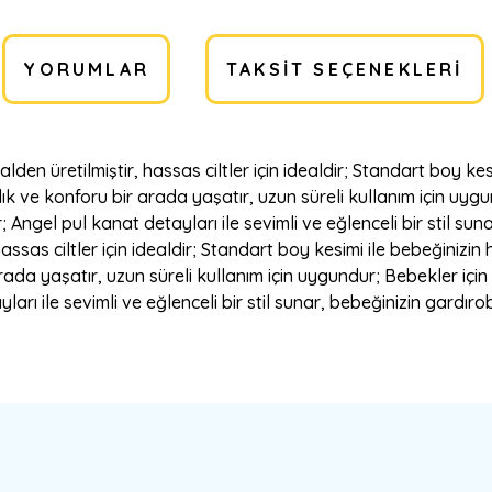
YORUMLAR
TAKSIT SEÇENEKLERI
n üretilmiştir, hassas ciltler için idealdir; Standart boy ke
 ve konforu bir arada yaşatır, uzun süreli kullanım için uygun
Angel pul kanat detayları ile sevimli ve eğlenceli bir stil sun
as ciltler için idealdir; Standart boy kesimi ile bebeğinizin
da yaşatır, uzun süreli kullanım için uygundur; Bebekler için
arı ile sevimli ve eğlenceli bir stil sunar, bebeğinizin gardır
a yetersiz gördüğünüz noktaları öneri formunu kullanarak tarafımıza ilete
Bu ürüne ilk yorumu siz yapın!