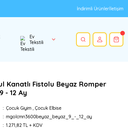
İndirimli Ürünler
İletişim
k
Ev
Tekstili
ul Kanatlı Fistolu Beyaz Romper
9 - 12 Ay
Çocuk Giyim
,
Çocuk Elbise
mgolcmn3600beyaz_beyaz_9_-_12_ay
1.271,82 TL + KDV