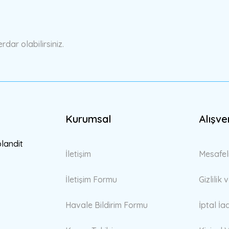
Yorum Yaz
ar olabilirsiniz.
Kurumsal
Alışve
Gönder
blandit
İletişim
Mesafel
İletişim Formu
Gizlilik
Havale Bildirim Formu
İptal İa