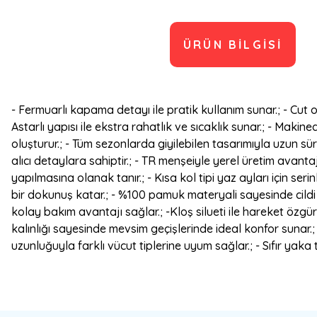
ÜRÜN BILGISI
- Fermuarlı kapama detayı ile pratik kullanım sunar.; - Cut 
Astarlı yapısı ile ekstra rahatlık ve sıcaklık sunar.; - Maki
oluşturur.; - Tüm sezonlarda giyilebilen tasarımıyla uzun süre
alıcı detaylara sahiptir.; - TR menşeiyle yerel üretim avantaj
yapılmasına olanak tanır.; - Kısa kol tipi yaz ayları için ser
bir dokunuş katar.; - %100 pamuk materyali sayesinde cildi t
kolay bakım avantajı sağlar.; -Kloş silueti ile hareket özgür
kalınlığı sayesinde mevsim geçişlerinde ideal konfor sunar.; - 
uzunluğuyla farklı vücut tiplerine uyum sağlar.; - Sıfır yaka 