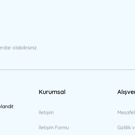
a yetersiz gördüğünüz noktaları öneri formunu kullanarak tarafımıza ilete
Bu ürüne ilk yorumu siz yapın!
Yorum Yaz
ar olabilirsiniz.
Kurumsal
Alışve
Gönder
blandit
İletişim
Mesafel
İletişim Formu
Gizlilik