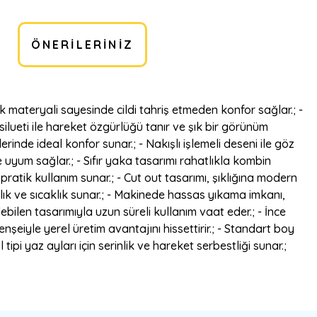
ÖNERILERINIZ
k materyali sayesinde cildi tahriş etmeden konfor sağlar.; -
silueti ile hareket özgürlüğü tanır ve şık bir görünüm
erinde ideal konfor sunar.; - Nakışlı işlemeli deseni ile göz
ne uyum sağlar.; - Sıfır yaka tasarımı rahatlıkla kombin
 pratik kullanım sunar.; - Cut out tasarımı, şıklığına modern
tlık ve sıcaklık sunar.; - Makinede hassas yıkama imkanı,
ebilen tasarımıyla uzun süreli kullanım vaat eder.; - İnce
enşeiyle yerel üretim avantajını hissettirir.; - Standart boy
ipi yaz ayları için serinlik ve hareket serbestliği sunar.;