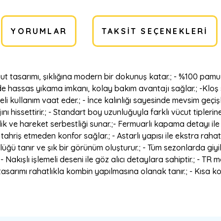
YORUMLAR
TAKSIT SEÇENEKLERI
out tasarımı, şıklığına modern bir dokunuş katar.; - %100 pamu
nede hassas yıkama imkanı, kolay bakım avantajı sağlar.; -Kloş 
li kullanım vaat eder.; - İnce kalınlığı sayesinde mevsim geçişl
ını hissettirir.; - Standart boy uzunluğuyla farklı vücut tipleri
inlik ve hareket serbestliği sunar.;- Fermuarlı kapama detayı ile
ahriş etmeden konfor sağlar.; - Astarlı yapısı ile ekstra raha
lüğü tanır ve şık bir görünüm oluşturur.; - Tüm sezonlarda giyil
Nakışlı işlemeli deseni ile göz alıcı detaylara sahiptir.; - TR m
tasarımı rahatlıkla kombin yapılmasına olanak tanır.; - Kısa kol t