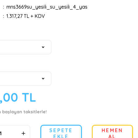
mns3669su_yesili_su_yesili_4_yas
1.317,27 TL + KDV
9,00 TL
n başlayan taksitlerle!
SEPETE
HEMEN
EKLE
AL