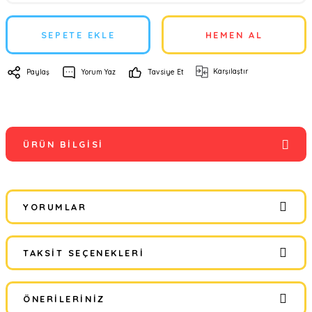
SEPETE EKLE
HEMEN AL
Karşılaştır
Paylaş
Yorum Yaz
Tavsiye Et
ÜRÜN BILGISI
YORUMLAR
TAKSIT SEÇENEKLERI
Bu ürüne ilk yorumu siz yapın!
ÖNERILERINIZ
Yorum Yaz