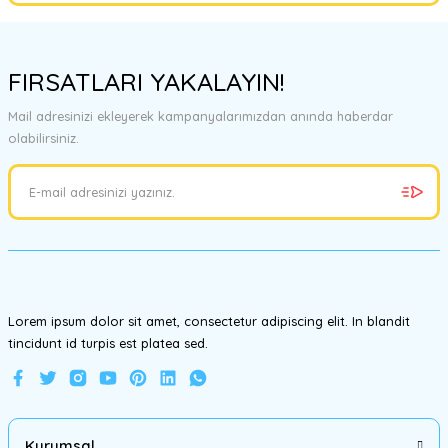
Bu ürünün fiyat bilgisi, resim, ürün açıklamalarında ve diğer
konularda yetersiz gördüğünüz noktaları öneri formunu kullanarak
FIRSATLARI YAKALAYIN!
tarafımıza iletebilirsiniz.
Görüş ve önerileriniz için teşekkür ederiz.
Mail adresinizi ekleyerek kampanyalarımızdan anında haberdar
olabilirsiniz.
Ürün resmi kalitesiz, bozuk veya görüntülenemiyor.
Ürün açıklamasında eksik bilgiler bulunuyor.
Ürün bilgilerinde hatalar bulunuyor.
Ürün fiyatı diğer sitelerden daha pahalı.
Bu ürüne benzer farklı alternatifler olmalı.
Lorem ipsum dolor sit amet, consectetur adipiscing elit. In blandit
tincidunt id turpis est platea sed.
Gönder
Kurumsal