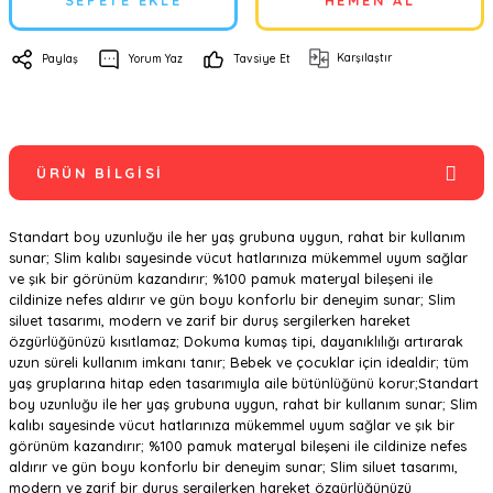
SEPETE EKLE
HEMEN AL
Karşılaştır
Paylaş
Yorum Yaz
Tavsiye Et
ÜRÜN BILGISI
Standart boy uzunluğu ile her yaş grubuna uygun, rahat bir kullanım
sunar; Slim kalıbı sayesinde vücut hatlarınıza mükemmel uyum sağlar
ve şık bir görünüm kazandırır; %100 pamuk materyal bileşeni ile
cildinize nefes aldırır ve gün boyu konforlu bir deneyim sunar; Slim
siluet tasarımı, modern ve zarif bir duruş sergilerken hareket
özgürlüğünüzü kısıtlamaz; Dokuma kumaş tipi, dayanıklılığı artırarak
uzun süreli kullanım imkanı tanır; Bebek ve çocuklar için idealdir; tüm
yaş gruplarına hitap eden tasarımıyla aile bütünlüğünü korur;Standart
boy uzunluğu ile her yaş grubuna uygun, rahat bir kullanım sunar; Slim
kalıbı sayesinde vücut hatlarınıza mükemmel uyum sağlar ve şık bir
görünüm kazandırır; %100 pamuk materyal bileşeni ile cildinize nefes
aldırır ve gün boyu konforlu bir deneyim sunar; Slim siluet tasarımı,
modern ve zarif bir duruş sergilerken hareket özgürlüğünüzü