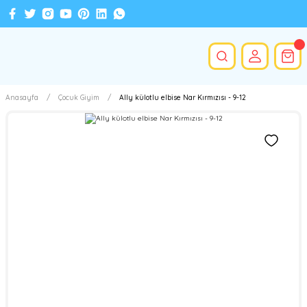
Anasayfa
Çocuk Giyim
Ally külotlu elbise Nar Kırmızısı - 9-12