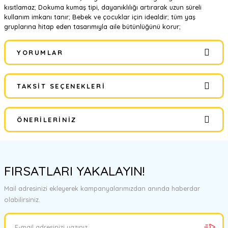
kısıtlamaz; Dokuma kumaş tipi, dayanıklılığı artırarak uzun süreli
kullanım imkanı tanır; Bebek ve çocuklar için idealdir; tüm yaş
gruplarına hitap eden tasarımıyla aile bütünlüğünü korur;
YORUMLAR
TAKSIT SEÇENEKLERI
Bu ürüne ilk yorumu siz yapın!
ÖNERILERINIZ
Yorum Yaz
Bu ürünün fiyat bilgisi, resim, ürün açıklamalarında ve diğer
konularda yetersiz gördüğünüz noktaları öneri formunu kullanarak
FIRSATLARI YAKALAYIN!
tarafımıza iletebilirsiniz.
Görüş ve önerileriniz için teşekkür ederiz.
Mail adresinizi ekleyerek kampanyalarımızdan anında haberdar
olabilirsiniz.
Ürün resmi kalitesiz, bozuk veya görüntülenemiyor.
Ürün açıklamasında eksik bilgiler bulunuyor.