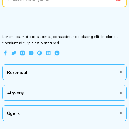
Ürün bilgilerinde hatalar bulunuyor.
Ürün fiyatı diğer sitelerden daha pahalı.
Bu ürüne benzer farklı alternatifler olmalı.
Lorem ipsum dolor sit amet, consectetur adipiscing elit. In blandit
tincidunt id turpis est platea sed.
Gönder
Kurumsal
Alışveriş
Üyelik