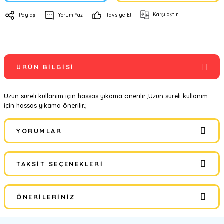
Karşılaştır
Paylaş
Yorum Yaz
Tavsiye Et
ÜRÜN BILGISI
Uzun süreli kullanım için hassas yıkama önerilir.;Uzun süreli kullanım
için hassas yıkama önerilir.;
YORUMLAR
TAKSIT SEÇENEKLERI
Bu ürüne ilk yorumu siz yapın!
ÖNERILERINIZ
Yorum Yaz