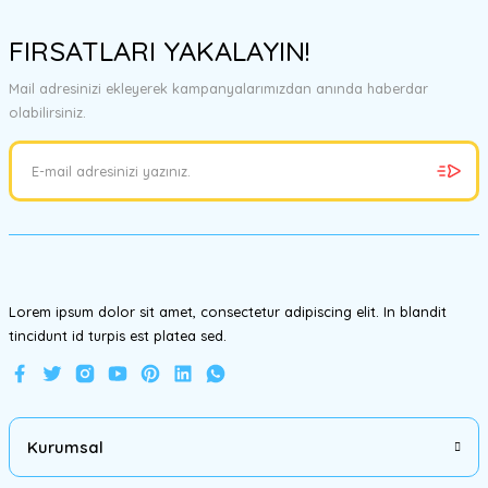
Bu ürünün fiyat bilgisi, resim, ürün açıklamalarında ve diğer
konularda yetersiz gördüğünüz noktaları öneri formunu kullanarak
FIRSATLARI YAKALAYIN!
tarafımıza iletebilirsiniz.
Görüş ve önerileriniz için teşekkür ederiz.
Mail adresinizi ekleyerek kampanyalarımızdan anında haberdar
olabilirsiniz.
Ürün resmi kalitesiz, bozuk veya görüntülenemiyor.
Ürün açıklamasında eksik bilgiler bulunuyor.
Ürün bilgilerinde hatalar bulunuyor.
Ürün fiyatı diğer sitelerden daha pahalı.
Bu ürüne benzer farklı alternatifler olmalı.
Lorem ipsum dolor sit amet, consectetur adipiscing elit. In blandit
tincidunt id turpis est platea sed.
Gönder
Kurumsal