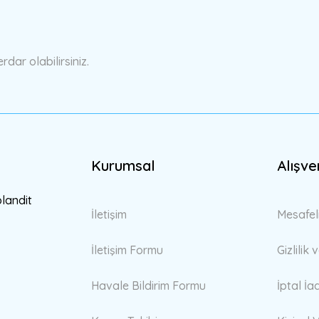
Yorum Yaz
ar olabilirsiniz.
Kurumsal
Alışve
Gönder
blandit
İletişim
Mesafel
İletişim Formu
Gizlilik
Havale Bildirim Formu
İptal İa