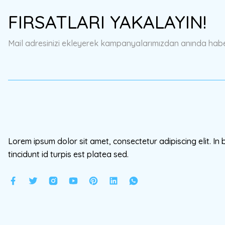
Ürün resmi kalitesiz, bozuk veya görüntülenemiyor.
FIRSATLARI YAKALAYIN!
Ürün açıklamasında eksik bilgiler bulunuyor.
Ürün bilgilerinde hatalar bulunuyor.
Mail adresinizi ekleyerek kampanyalarımızdan anında haberd
Ürün fiyatı diğer sitelerden daha pahalı.
Bu ürüne benzer farklı alternatifler olmalı.
Lorem ipsum dolor sit amet, consectetur adipiscing elit. In 
tincidunt id turpis est platea sed.