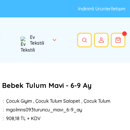
İndirimli Ürünler
İletişim
k
Ev
Tekstili
z Bebek Tulum Mavi - 6-9 Ay
Çocuk Giyim
,
Çocuk Tulum Salopet
,
Çocuk Tulum
mgolmns093turuncu_mavi_6-9_ay
908,18 TL + KDV