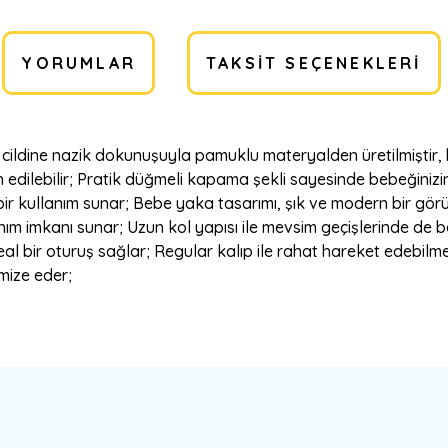
YORUMLAR
TAKSIT SEÇENEKLERI
in cildine nazik dokunuşuyla pamuklu materyalden üretilmiştir,
edilebilir; Pratik düğmeli kapama şekli sayesinde bebeğinizin 
bir kullanım sunar; Bebe yaka tasarımı, şık ve modern bir gö
anım imkanı sunar; Uzun kol yapısı ile mevsim geçişlerinde de 
al bir oturuş sağlar; Regular kalıp ile rahat hareket edebil
mize eder;
a yetersiz gördüğünüz noktaları öneri formunu kullanarak tarafımıza ilete
Bu ürüne ilk yorumu siz yapın!