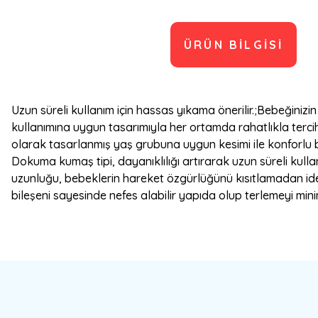
ÜRÜN BILGISI
Uzun süreli kullanım için hassas yıkama önerilir.;Bebeğiniz
kullanımına uygun tasarımıyla her ortamda rahatlıkla tercih 
olarak tasarlanmış yaş grubuna uygun kesimi ile konforlu 
Dokuma kumaş tipi, dayanıklılığı artırarak uzun süreli kull
uzunluğu, bebeklerin hareket özgürlüğünü kısıtlamadan ide
bileşeni sayesinde nefes alabilir yapıda olup terlemeyi mini
Bu ürünün fiyat bilgisi, resim, ürün açıklamalarında ve diğer konulard
Görüş ve önerileriniz için teşekkür ederiz.