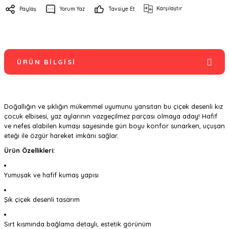
Karşılaştır
Paylaş
Yorum Yaz
Tavsiye Et
ÜRÜN BILGISI
Doğallığın ve şıklığın mükemmel uyumunu yansıtan bu çiçek desenli kız
çocuk elbisesi, yaz aylarının vazgeçilmez parçası olmaya aday! Hafif
ve nefes alabilen kumaşı sayesinde gün boyu konfor sunarken, uçuşan
eteği ile özgür hareket imkânı sağlar.
Ürün Özellikleri:
Yumuşak ve hafif kumaş yapısı
Şık çiçek desenli tasarım
Sırt kısmında bağlama detaylı, estetik görünüm