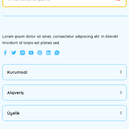
Ürün bilgilerinde hatalar bulunuyor.
Ürün fiyatı diğer sitelerden daha pahalı.
Bu ürüne benzer farklı alternatifler olmalı.
Lorem ipsum dolor sit amet, consectetur adipiscing elit. In blandit
tincidunt id turpis est platea sed.
Gönder
Kurumsal
Alışveriş
Üyelik