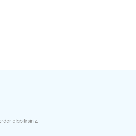
a yetersiz gördüğünüz noktaları öneri formunu kullanarak tarafımıza ilete
Bu ürüne ilk yorumu siz yapın!
Yorum Yaz
ar olabilirsiniz.