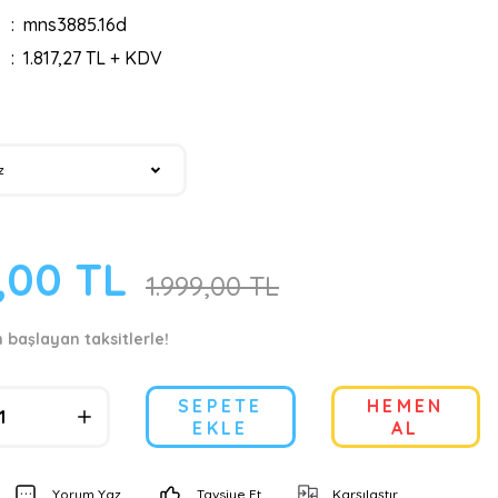
mns3885.16d
1.817,27 TL + KDV
,00 TL
1.999,00 TL
n başlayan taksitlerle!
SEPETE
HEMEN
EKLE
AL
Yorum Yaz
Tavsiye Et
Karşılaştır